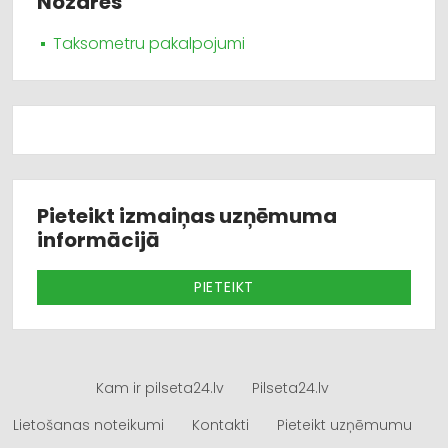
Nozares
Taksometru pakalpojumi
Pieteikt izmaiņas uzņēmuma
informācijā
PIETEIKT
Kam ir pilseta24.lv
Pilseta24.lv
Lietošanas noteikumi
Kontakti
Pieteikt uzņēmumu