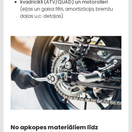
kvadricikli (ATV/QUAD) un motorolleri
(eļļas un gaisa filtri, amortizācija, bremžu
daļas u.c. detaļas).
No apkopes materiāliem līdz