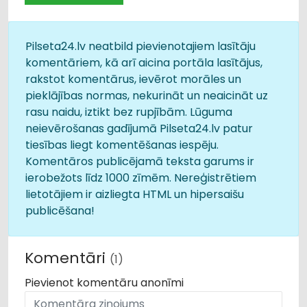
Pilseta24.lv neatbild pievienotajiem lasītāju
komentāriem, kā arī aicina portāla lasītājus,
rakstot komentārus, ievērot morāles un
pieklājības normas, nekurināt un neaicināt uz
rasu naidu, iztikt bez rupjībām. Lūguma
neievērošanas gadījumā Pilseta24.lv patur
tiesības liegt komentēšanas iespēju.
Komentāros publicējamā teksta garums ir
ierobežots līdz 1000 zīmēm. Nereģistrētiem
lietotājiem ir aizliegta HTML un hipersaišu
publicēšana!
Komentāri
(1)
Pievienot komentāru anonīmi