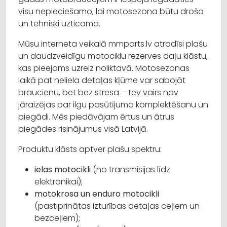
visu nepieciešamo, lai motosezona būtu droša
un tehniski uzticama.
Mūsu interneta veikalā mmparts.lv atradīsi plašu
un daudzveidīgu motociklu rezerves daļu klāstu,
kas pieejams uzreiz noliktavā. Motosezonas
laikā pat neliela detaļas kļūme var sabojāt
braucienu, bet bez stresa – tev vairs nav
jāraizējas par ilgu pasūtījuma komplektēšanu un
piegādi. Mēs piedāvājam ērtus un ātrus
piegādes risinājumus visā Latvijā.
Produktu klāsts aptver plašu spektru:
ielas motocikli
(no transmisijas līdz
elektronikai);
motokrosa un enduro motocikli
(pastiprinātas izturības detaļas ceļiem un
bezceļiem);