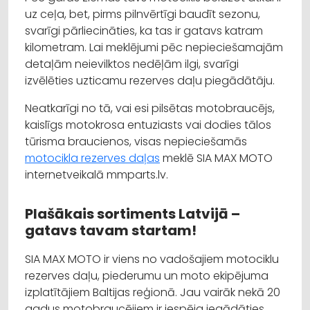
uz ceļa, bet, pirms pilnvērtīgi baudīt sezonu,
svarīgi pārliecināties, ka tas ir gatavs katram
kilometram. Lai meklējumi pēc nepieciešamajām
detaļām neievilktos nedēļām ilgi, svarīgi
izvēlēties uzticamu rezerves daļu piegādātāju.
Neatkarīgi no tā, vai esi pilsētas motobraucējs,
kaislīgs motokrosa entuziasts vai dodies tālos
tūrisma braucienos, visas nepieciešamās
motocikla rezerves daļas
meklē SIA MAX MOTO
internetveikalā mmparts.lv.
Plašākais sortiments Latvijā –
gatavs tavam startam!
SIA MAX MOTO ir viens no vadošajiem motociklu
rezerves daļu, piederumu un moto ekipējuma
izplatītājiem Baltijas reģionā. Jau vairāk nekā 20
gadus motobraucējiem ir iespēja iegādāties