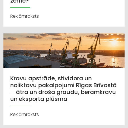
zeme?
Reklāmraksts
Kravu apstrāde, stividora un
noliktavu pakalpojumi Rīgas Brīvostā
– ātra un droša graudu, beramkravu
un eksporta plūsma
Reklāmraksts