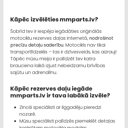
Kāpēc izvēlēties mmparts.lv?
Šobrīd tev ir iespēja iegādāties oriģinālās
motociklu rezerves daļas internetā,
nodrošinot
precīzu detaļu saderību
. Motocikls nav tikai
transportlīdzeklis – tas ir dzīvesveids, kas aizrauj!
Tāpēc mūsu misija ir palīdzēt tev katra
brauciena laikā izjust nebeidzamu brīvības
sajūtu un adrenalīnu.
Kāpēc rezerves daļu iegāde
mmparts.lv ir tava labākā izvēle?
Zinoši speciālisti ar ilggadēju pieredzi
nozarē.
Mūsu speciālisti palīdzēs piemeklēt detaļas
konkrētam motocikla modelim.