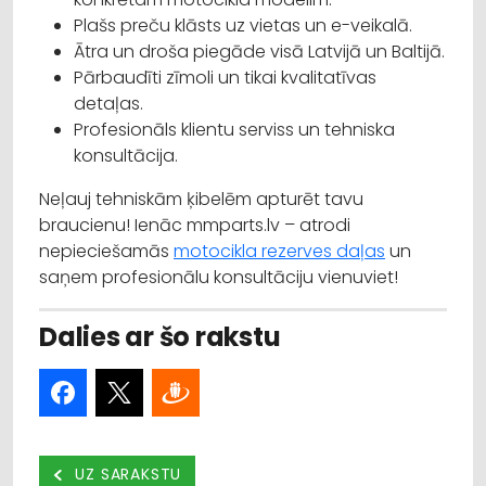
Plašs preču klāsts uz vietas un e-veikalā.
Ātra un droša piegāde visā Latvijā un Baltijā.
Pārbaudīti zīmoli un tikai kvalitatīvas
detaļas.
Profesionāls klientu serviss un tehniska
konsultācija.
Neļauj tehniskām ķibelēm apturēt tavu
braucienu! Ienāc mmparts.lv – atrodi
nepieciešamās
motocikla rezerves daļas
un
saņem profesionālu konsultāciju vienuviet!
Dalies ar šo rakstu
UZ SARAKSTU