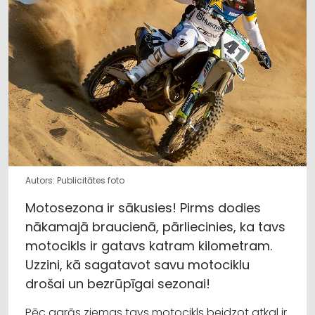
Autors: Publicitātes foto
Motosezona ir sākusies! Pirms dodies
nākamajā braucienā, pārliecinies, ka tavs
motocikls ir gatavs katram kilometram.
Uzzini, kā sagatavot savu motociklu
drošai un bezrūpīgai sezonai!
Pēc garās ziemas tavs motocikls beidzot atkal ir