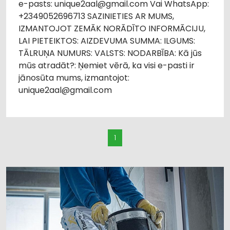
e-pasts: unique2aal@gmail.com Vai WhatsApp:
+2349052696713 SAZINIETIES AR MUMS,
IZMANTOJOT ZEMĀK NORĀDĪTO INFORMĀCIJU,
LAI PIETEIKTOS: AIZDEVUMA SUMMA: ILGUMS:
TĀLRUŅA NUMURS: VALSTS: NODARBĪBA: Kā jūs
mūs atradāt?: Ņemiet vērā, ka visi e-pasti ir
jānosūta mums, izmantojot:
unique2aal@gmail.com
1