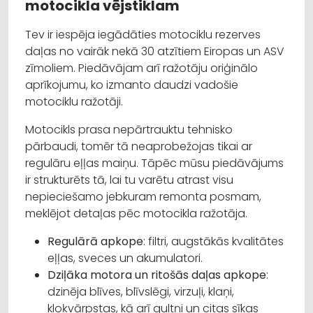
motocikla vējstiklam
Tev ir iespēja iegādāties motociklu rezerves
daļas no vairāk nekā 30 atzītiem Eiropas un ASV
zīmoliem. Piedāvājam arī ražotāju oriģinālo
aprīkojumu, ko izmanto daudzi vadošie
motociklu ražotāji.
Motocikls prasa nepārtrauktu tehnisko
pārbaudi, tomēr tā neaprobežojas tikai ar
regulāru eļļas maiņu. Tāpēc mūsu piedāvājums
ir strukturēts tā, lai tu varētu atrast visu
nepieciešamo jebkuram remonta posmam,
meklējot detaļas pēc motocikla ražotāja.
Regulārā apkope
: filtri, augstākās kvalitātes
eļļas, sveces un akumulatori.
Dziļāka motora un ritošās daļas apkope
:
dzinēja blīves, blīvslēgi, virzuļi, klaņi,
kloķvārpstas, kā arī gultņi un citas sīkas