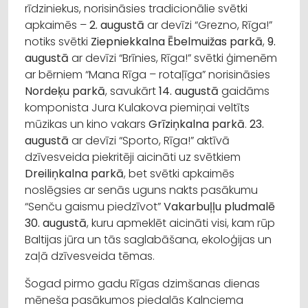
rīdziniekus, norisināsies tradicionālie svētki
apkaimēs –
2. augustā
ar devīzi “Grezno, Rīga!”
notiks svētki
Ziepniekkalna Ēbelmuižas parkā
,
9.
augustā
ar devīzi “Brīnies, Rīga!” svētki ģimenēm
ar bērniem “Mana Rīga – rotaļīga” norisināsies
Nordeķu parkā
, savukārt
14. augustā
gaidāms
komponista Jura Kulakova piemiņai veltīts
mūzikas un kino vakars
Grīziņkalna parkā
.
23.
augustā
ar devīzi “Sporto, Rīga!” aktīvā
dzīvesveida piekritēji aicināti uz svētkiem
Dreiliņkalna parkā
, bet svētki apkaimēs
noslēgsies ar senās uguns nakts pasākumu
“Senču gaismu piedzīvot”
Vakarbuļļu pludmalē
30. augustā
, kuru apmeklēt aicināti visi, kam rūp
Baltijas jūra un tās saglabāšana, ekoloģijas un
zaļā dzīvesveida tēmas.
Šogad pirmo gadu Rīgas dzimšanas dienas
mēneša pasākumos piedalās Kalnciema