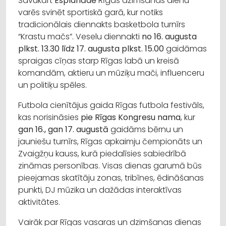
Savukārt
Esplanādē
Rīgas dzimšanas dienu
varēs svinēt sportiskā garā, kur notiks
tradicionālais diennakts basketbola turnīrs
“Krastu mačs”. Veselu diennakti
no 16. augusta
plkst. 13.30 līdz 17. augusta plkst. 15.00
gaidāmas
spraigas cīņas starp Rīgas labā un kreisā
komandām, aktieru un mūziķu mači, influenceru
un politiķu spēles.
Futbola cienītājus gaida Rīgas futbola festivāls,
kas norisināsies
pie Rīgas Kongresu nama
, kur
gan 16., gan 17. augustā
gaidāms bērnu un
jauniešu turnīrs, Rīgas apkaimju čempionāts un
Zvaigžņu kauss, kurā piedalīsies sabiedrībā
zināmas personības. Visas dienas garumā būs
pieejamas skatītāju zonas, tribīnes, ēdināšanas
punkti, DJ mūzika un dažādas interaktīvas
aktivitātes.
Vairāk par Rīgas vasaras un dzimšanas dienas