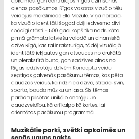
apkaimēs, gan centrālajos Rīgas dzimšanas
dienas pasākumos. Rīgas vasaras vizuālo tēlu
veidojusi māksliniece Ella Mežule. Viņa norāda,
ka vizuālo identitāti šogad dziļi iedvesmo divi
spēcīgi stāsti – 500 gadi kopš tika nodrukāta
pirmā grāmata latviešu valodā un dinamiskā
dzīve Rīgā, kas tai ir raksturīga, tādēļ vizuālajā
identitātē iekļautas gan atsauces no drukātā
un pierakstītā burta, gan sadzīves ainas no
Rīgas iedzīvotāju dzīvēm. Konceptu veido
septiņas galvenās pasākumu tēmas, kas pēta
daudzos veidus, kā rīdzinieki dzīvo, strādā, svin,
sporto, bauda mūziku un lasa. Šīs tēmas
parāda pilsētas unikālo enerģiju un
daudzveidību, kā arī kalpo kā kartes, lai
orientētos pasākumu programmā.
Muzikālie parki, svētki apkaimēs un
senās uguns nakts