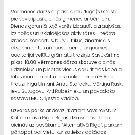
Vērmanes dārzs
ar pasākumu “Rīga(s) stāsti”
pie sevis īpaši aicinās ģimenes ar bērniem.
Dienas garumā tajā varēs izbaudīt aizraujošas,
izzinošas un izklaidējošas aktivitātes – teātra
izrādes, koncertus, burvju trikus, zinātniskus
eksperimentus un īpašu, bērnu un jauniešu
auditorijai veltītu grāmatu tirdziņu. Savukārt
no
plkst. 18.00 Vērmanes dārza skatuve
aicinās
rīdziniekus un pilsētas viesus deju ritmos kopā ar
labi zināmiem estrādes māksliniekiem – Anci
Krauzi, Ingu Ulmani, Antru Stafecku, Mārtiņu Ruski,
Ievu Sutugovu, Arti Robežnieku un pavadošo
sastāvu MC Orķestra vadībā.
Uzvaras parks
ar devīzi “Katram savs raksturs.
Katram sava Rīga” Rīgas dzimšanas dienā
aicinās uz pasākumu “Alternatīvā Rīga”, parkam
pārtopot par vietu, kur satiekas dažādas