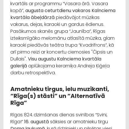
kvartāls ar programmu “Vasara ārā. Vasara
kopā”,
augusta ceturtdienu vakaros Kalnciema
kvartāla ābeļdārzā
piedāvājot mūzikas
vakarus, dejas, karaoki un gardus ēdienus.
Pasākumos skanēs grupa “Jaunība”, Rīgas
izteiksmīgāko melomānu atlasītā mūzika, glam
karaoki piedāvās teātra trupa “Kvadrifrons”, kā
arī pirmo reizi ar koncertu ciemosies "Čipsis un
Dullais".
Visu augustu Kalnciema kvartāla
galerijā
aplūkojama keramiķa Andreja Ķiģeļa
darbu retrospektīva.
Amatnieku tirgus, ielu muzikanti,
“Rīga(s) stāsti” un “Alternatīvā
Rīga”
Rīgas 824. dzimšanas dienas svinības “Svini,
Rīga!”
16. augustā
sāksies ar amatnieku tirgu
Doma laukumā
, kurā rīdzinieki un pilsētas viesi