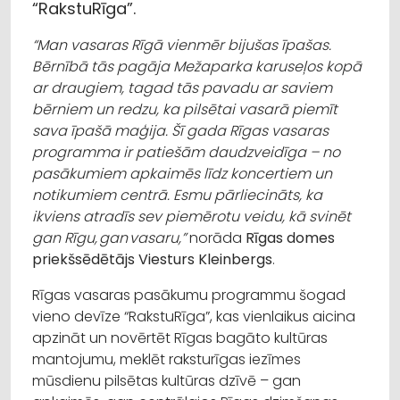
“RakstuRīga”.
“Man vasaras Rīgā vienmēr bijušas īpašas.
Bērnībā tās pagāja Mežaparka karuseļos kopā
ar draugiem, tagad tās pavadu ar saviem
bērniem un redzu, ka pilsētai vasarā piemīt
sava īpašā maģija. Šī gada Rīgas vasaras
programma ir patiešām daudzveidīga – no
pasākumiem apkaimēs līdz koncertiem un
notikumiem centrā. Esmu pārliecināts, ka
ikviens atradīs sev piemērotu veidu, kā svinēt
gan Rīgu, gan vasaru,”
norāda
Rīgas domes
priekšsēdētājs Viesturs Kleinbergs
.
Rīgas vasaras pasākumu programmu šogad
vieno devīze “RakstuRīga”, kas vienlaikus aicina
apzināt un novērtēt Rīgas bagāto kultūras
mantojumu, meklēt raksturīgas iezīmes
mūsdienu pilsētas kultūras dzīvē – gan