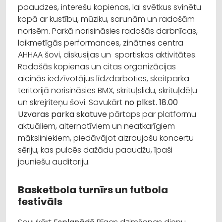
paaudzes, interešu kopienas, lai svētkus svinētu
kopā ar kustību, mūziku, sarunām un radošām
norisēm. Parkā norisināsies radošās darbnīcas,
laikmetīgās performances, zinātnes centra
AHHAA šovi, diskusijas un sportiskas aktivitātes.
Radošās kopienas un citas organizācijas
aicinās iedzīvotājus līdzdarboties, skeitparka
teritorijā norisināsies BMX, skrituļslidu, skrituļdēļu
un skrejriteņu šovi. Savukārt
no plkst. 18.00
Uzvaras parka skatuve
pārtaps par platformu
aktuāliem, alternatīviem un neatkarīgiem
māksliniekiem, piedāvājot aizraujošu koncertu
sēriju, kas pulcēs dažādu paaudžu, īpaši
jauniešu auditoriju.
Basketbola turnīrs un futbola
festivāls