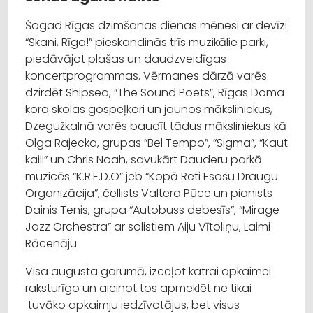
Šogad Rīgas dzimšanas dienas mēnesi ar devīzi
“Skani, Rīga!” pieskandinās trīs muzikālie parki,
piedāvājot plašas un daudzveidīgas
koncertprogrammas. Vērmanes dārzā varēs
dzirdēt Shipsea, “The Sound Poets”, Rīgas Doma
kora skolas gospeļkori un jaunos māksliniekus,
Dzegužkalnā varēs baudīt tādus māksliniekus kā
Olga Rajecka, grupas “Bel Tempo”, “Sigma”, “Kaut
kaili” un Chris Noah, savukārt Dauderu parkā
muzicēs “K.R.E.D.O” jeb “Kopā Reti Esošu Draugu
Organizācija”, čellists Valtera Pūce un pianists
Dainis Tenis, grupa “Autobuss debesīs”, “Mirage
Jazz Orchestra” ar solistiem Aiju Vītoliņu, Laimi
Rācenāju.
Visa augusta garumā, izceļot katrai apkaimei
raksturīgo un aicinot tos apmeklēt ne tikai
tuvāko apkaimju iedzīvotājus, bet visus