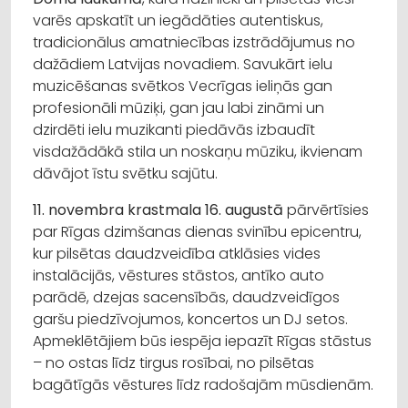
varēs apskatīt un iegādāties autentiskus,
tradicionālus amatniecības izstrādājumus no
dažādiem Latvijas novadiem. Savukārt ielu
muzicēšanas svētkos Vecrīgas ieliņās gan
profesionāli mūziķi, gan jau labi zināmi un
dzirdēti ielu muzikanti piedāvās izbaudīt
visdažādākā stila un noskaņu mūziku, ikvienam
dāvājot īstu svētku sajūtu.
11. novembra krastmala 16. augustā
pārvērtīsies
par Rīgas dzimšanas dienas svinību epicentru,
kur pilsētas daudzveidība atklāsies vides
instalācijās, vēstures stāstos, antīko auto
parādē, dzejas sacensībās, daudzveidīgos
garšu piedzīvojumos, koncertos un DJ setos.
Apmeklētājiem būs iespēja iepazīt Rīgas stāstus
– no ostas līdz tirgus rosībai, no pilsētas
bagātīgās vēstures līdz radošajām mūsdienām.