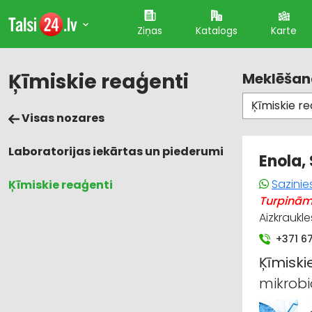
Ziņas
Katalogs
Karte
Ķīmiskie reaģenti
Meklēšana
Visas nozares
Laboratorijas iekārtas un piederumi
Enola,
Sazinie
Ķīmiskie reaģenti
Turpinām 
Aizkraukle
+371 6
Ķīmiski
mikrobi