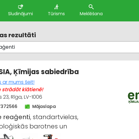
Sludinājumi
Tūrisms
Meklēšana
s rezultāti
 SIA, Ķīmijas sabiedrība
s ar mums šeit!
strādāt klātienē!
s 23, Rīga, LV-1006
7372566
Mājaslapa
e
reaģenti
, standartvielas,
oloģiskās barotnes un