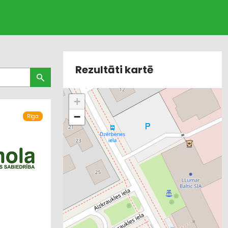
Rezultāti kartē
+
−
Rīga