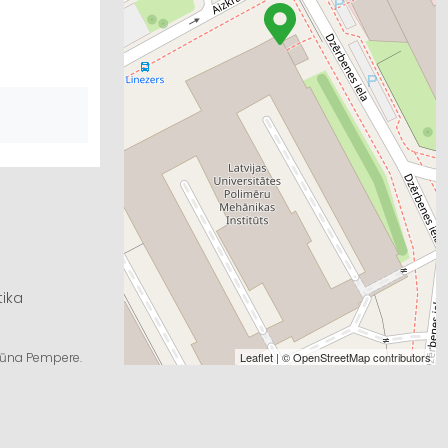
tika
ngūna Pempere.
Leaflet
| ©
OpenStreetMap
contributors